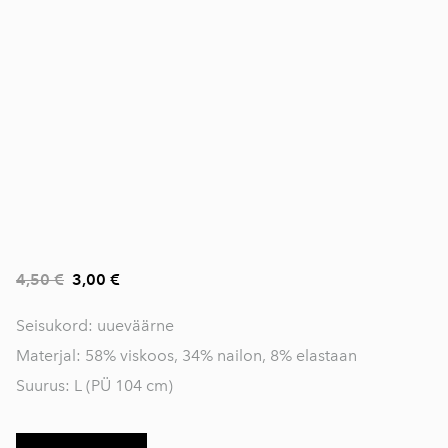
4,50 €
3,00 €
Seisukord: uueväärne
Materjal: 58% viskoos, 34% nailon, 8% elastaan
Suurus: L (PÜ 104 cm)