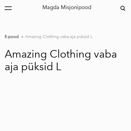
Magda Misjonipood
lisati ostukorvi.
Vaata ostukorvi
E-pood
Amazing Clothing vaba aja püksid L
Amazing Clothing vaba
aja püksid L