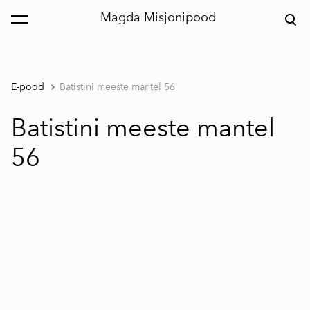
Magda Misjonipood
lisati ostukorvi.
Vaata ostukorvi
E-pood
Batistini meeste mantel 56
Batistini meeste mantel
56