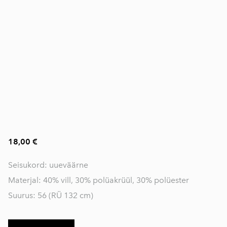
18,00 €
Seisukord: uueväärne
Materjal: 40% vill, 30% polüakrüül, 30% polüester
Suurus: 56 (RÜ 132 cm)