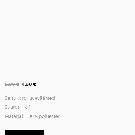
6,00 €
4,50 €
Seisukord: uueväärsed
Suurus: 164
Materjal: 100% polüester