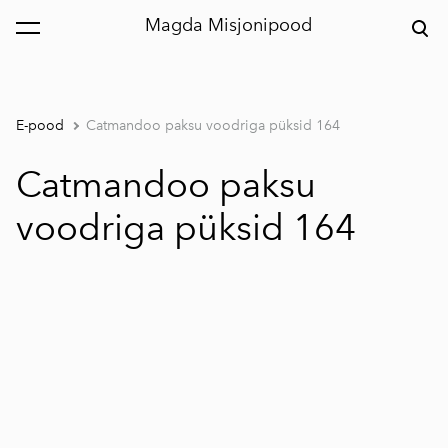
Magda Misjonipood
lisati ostukorvi.
Vaata ostukorvi
E-pood
Catmandoo paksu voodriga püksid 164
Catmandoo paksu
voodriga püksid 164