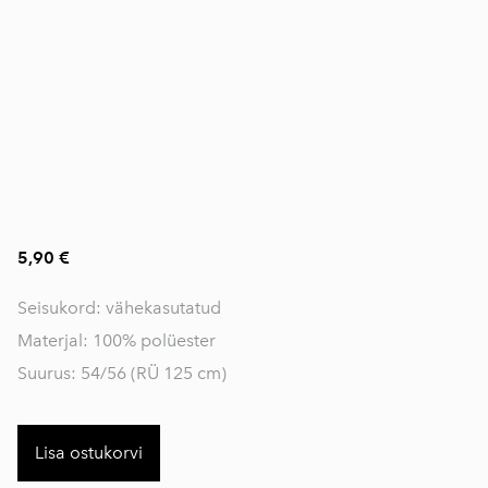
5,90 €
Seisukord: vähekasutatud
Materjal: 100% polüester
Suurus: 54/56 (RÜ 125 cm)
Lisa ostukorvi