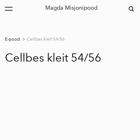
Magda Misjonipood
lisati ostukorvi.
Vaata ostukorvi
E-pood
Cellbes kleit 54/56
Cellbes kleit 54/56