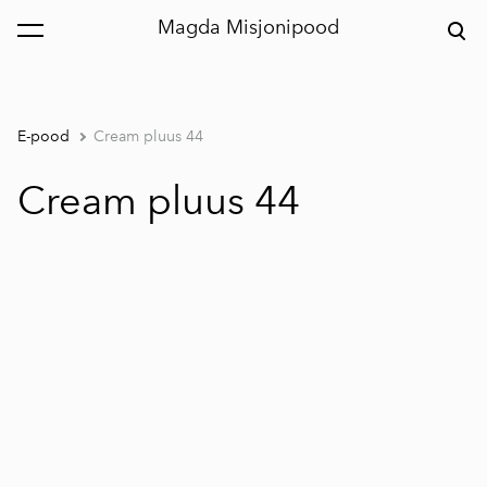
Magda Misjonipood
lisati ostukorvi.
Vaata ostukorvi
E-pood
Cream pluus 44
Cream pluus 44