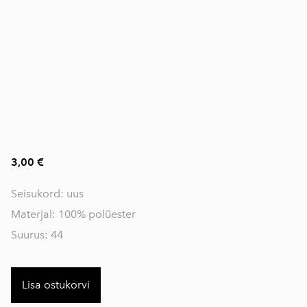
3,00 €
Seisukord: uus
Materjal: 100% polüester
Suurus: 44
Lisa ostukorvi