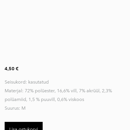
4,50 €
Seisukord: kasutatud
Materjal: 72% polüester, 16,6% vill, 7% akrüül, 2,3%
polüamiid, 1,5 % puuvill, 0,6% viskoos
Suurus: M
Lisa ostukorvi