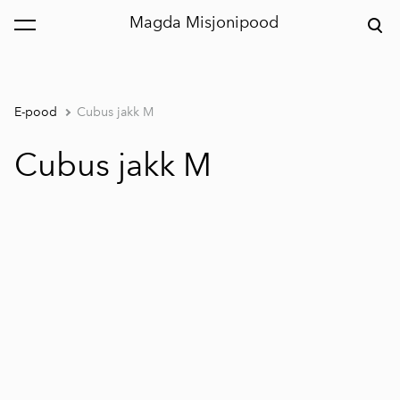
Magda Misjonipood
lisati ostukorvi.
Vaata ostukorvi
E-pood
Cubus jakk M
Cubus jakk M