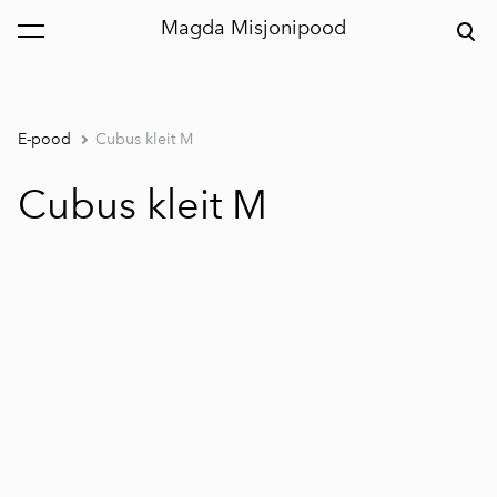
Magda Misjonipood
lisati ostukorvi.
Vaata ostukorvi
E-pood
Cubus kleit M
Cubus kleit M