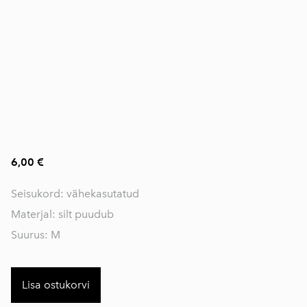
6,00 €
Seisukord: vähekasutatud
Materjal: silt puudub
Suurus: M
Lisa ostukorvi