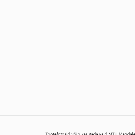
Tootefotosid võib kasutada vaid MTÜ Magdalee