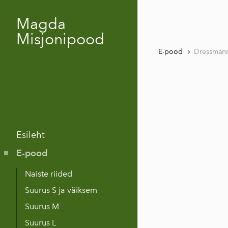
Magda
Misjonipood
E-pood
Dressmann
Esileht
E-pood
Naiste riided
Suurus S ja väiksem
Suurus M
Suurus L