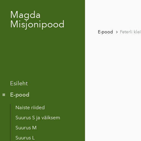
Magda
Misjonipood
E-pood
Feterli kle
Esileht
E-pood
Naiste riided
Suurus S ja väiksem
Suurus M
Suurus L