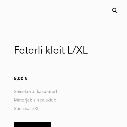
lisati ostukorvi.
Vaata ostukorvi
Feterli kleit L/XL
5,00 €
Seisukord: kasutatud
Materjal: silt puudub
Suurus: L/XL