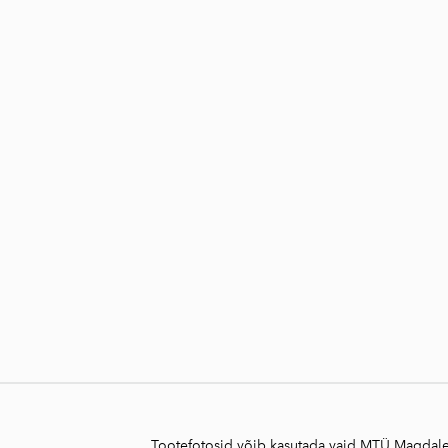
Tootefotosid võib kasutada vaid MTÜ Magdalee