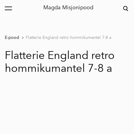
Magda Misjonipood
lisati ostukorvi.
Vaata ostukorvi
E-pood
Flatterie England retro hommikumantel 7-8 a
Flatterie England retro
hommikumantel 7-8 a