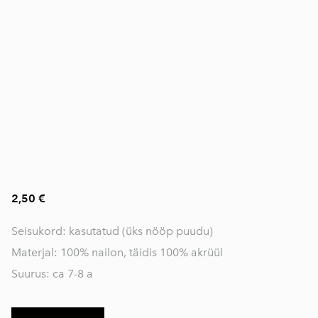
2,50 €
Seisukord: kasutatud (üks nööp puudu)
Materjal: 100% nailon, täidis 100% akrüül
Suurus: ca 7-8 a