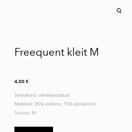
lisati ostukorvi.
Vaata ostukorvi
Freequent kleit M
4,00 €
Seisukord: vähekasutatud
Materjal: 85% viskoos, 15% polüamiid
Suurus: M