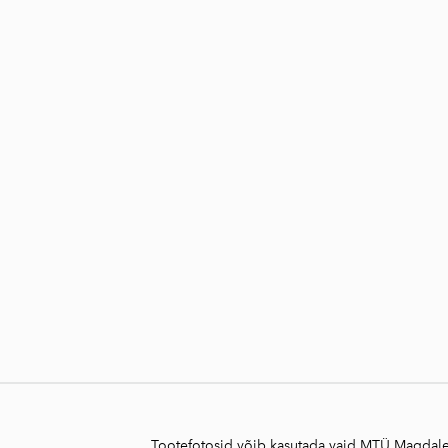
Tootefotosid võib kasutada vaid MTÜ Magdalee