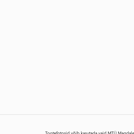
Tootefotosid võib kasutada vaid MTÜ Magdalee