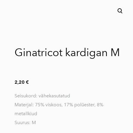
lisati ostukorvi.
Vaata ostukorvi
Ginatricot kardigan M
2,20 €
Seisukord: vähekasutatud
Materjal: 75% viskoos, 17% polüester, 8%
metallkiud
Suurus: M