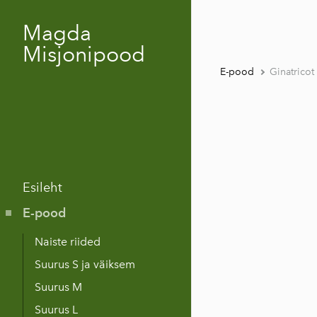
Magda
Misjonipood
E-pood
Ginatricot
Esileht
E-pood
Naiste riided
Suurus S ja väiksem
Suurus M
Suurus L