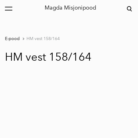
Magda Misjonipood
lisati ostukorvi.
Vaata ostukorvi
E-pood
HM vest 158/164
HM vest 158/164