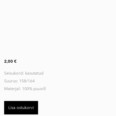
2,00 €
Seisukord: kasutatud
Suurus: 158/164
Materjal: 100% puuvill
Lisa ostukorvi