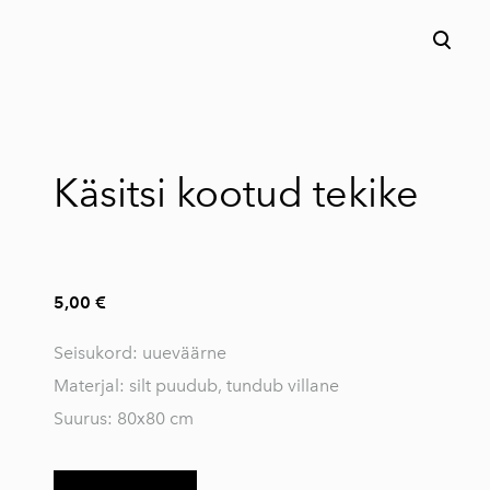
lisati ostukorvi.
Vaata ostukorvi
Käsitsi kootud tekike
5,00 €
Seisukord: uueväärne
Materjal: silt puudub, tundub villane
Suurus: 80x80 cm