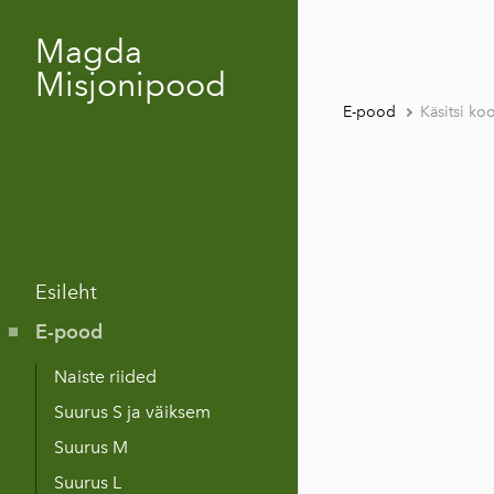
Magda
Misjonipood
E-pood
Käsitsi ko
Esileht
E-pood
Naiste riided
Suurus S ja väiksem
Suurus M
Suurus L