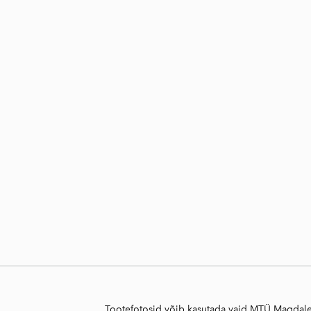
Tootefotosid võib kasutada vaid MTÜ Magdalee