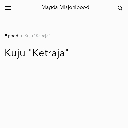
Magda Misjonipood
lisati ostukorvi.
Vaata ostukorvi
E-pood
Kuju "Ketraja"
Kuju "Ketraja"