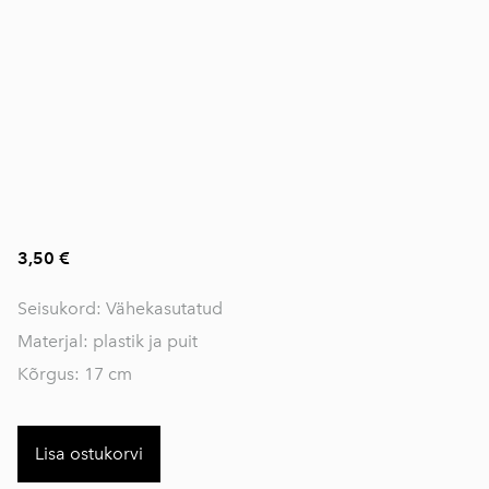
3,50 €
Seisukord: Vähekasutatud
Materjal: plastik ja puit
Kõrgus: 17 cm
Lisa ostukorvi