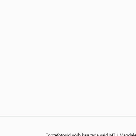
Tootefotosid võib kasutada vaid MTÜ Magdalee