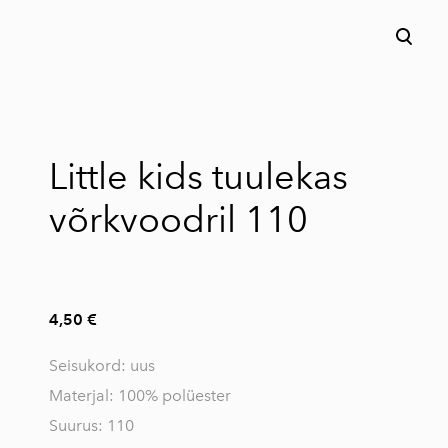
lisati ostukorvi.
Vaata ostukorvi
Little kids tuulekas
võrkvoodril 110
4,50 €
Seisukord: uus
Materjal: 100% polüester
Suurus: 110