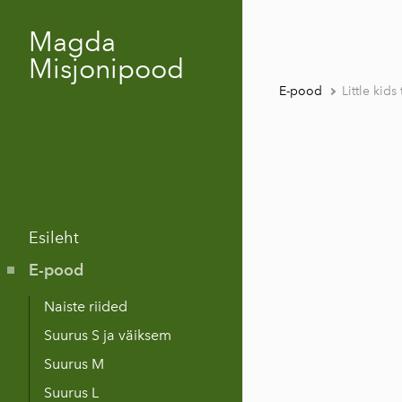
Magda
Misjonipood
E-pood
Little kid
Esileht
E-pood
Naiste riided
Suurus S ja väiksem
Suurus M
Suurus L