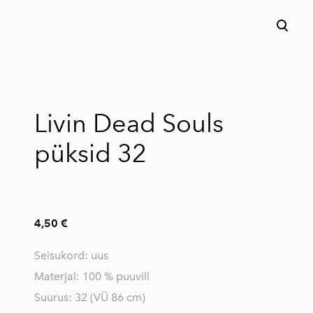
lisati ostukorvi.
Vaata ostukorvi
Livin Dead Souls
püksid 32
4,50 €
Seisukord: uus
Materjal: 100 % puuvill
Suurus: 32 (VÜ 86 cm)