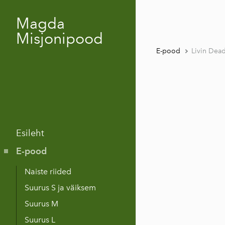
Magda
Misjonipood
E-pood
Livin Dea
Esileht
E-pood
Naiste riided
Suurus S ja väiksem
Suurus M
Suurus L