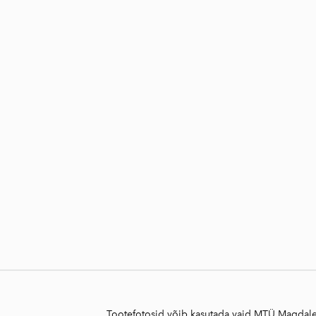
Tootefotosid võib kasutada vaid MTÜ Magdalee