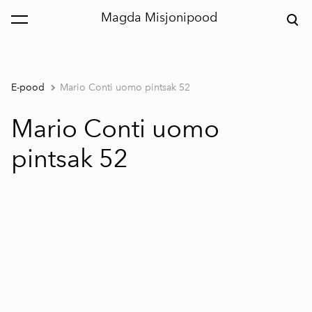
Magda Misjonipood
lisati ostukorvi.
Vaata ostukorvi
E-pood
Mario Conti uomo pintsak 52
Mario Conti uomo
pintsak 52