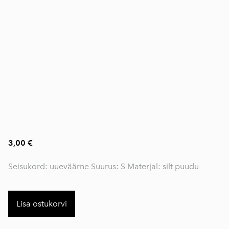
3,00 €
Seisukord: uueväärne Suurus: S Materjal: silt puudu
Lisa ostukorvi