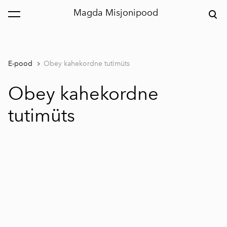
Magda Misjonipood
lisati ostukorvi.
Vaata ostukorvi
E-pood
Obey kahekordne tutimüts
Obey kahekordne
tutimüts