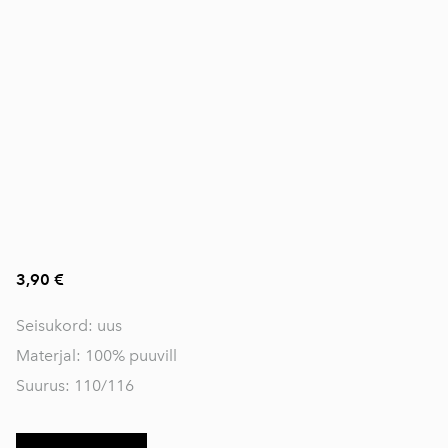
3,90 €
Seisukord: uus
Materjal: 100% puuvill
Suurus: 110/116