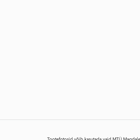
Tootefotosid võib kasutada vaid MTÜ Magdalee