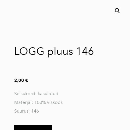
lisati ostukorvi.
Vaata ostukorvi
LOGG pluus 146
2,00 €
Seisukord: kasutatud
Materjal: 100% viskoos
Suurus: 146