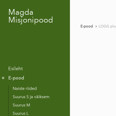
Magda
Misjonipood
E-pood
LOGG plu
Esileht
E-pood
Naiste riided
Suurus S ja väiksem
Suurus M
Suurus L