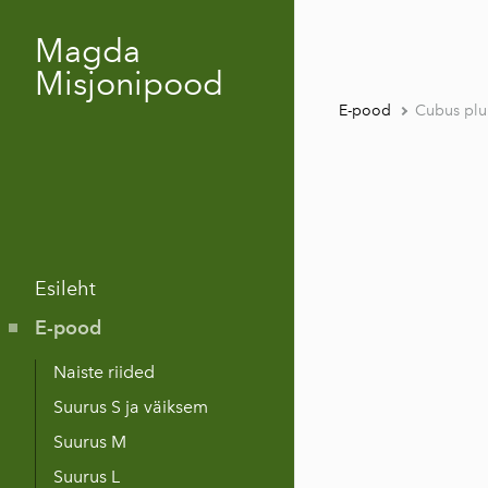
Magda
Misjonipood
E-pood
Cubus plu
Esileht
E-pood
Naiste riided
Suurus S ja väiksem
Suurus M
Suurus L