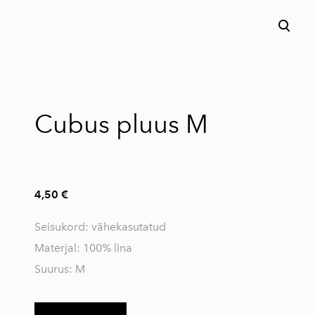
lisati ostukorvi.
Vaata ostukorvi
Cubus pluus M
4,50 €
Seisukord: vähekasutatud
Materjal: 100% lina
Suurus: M