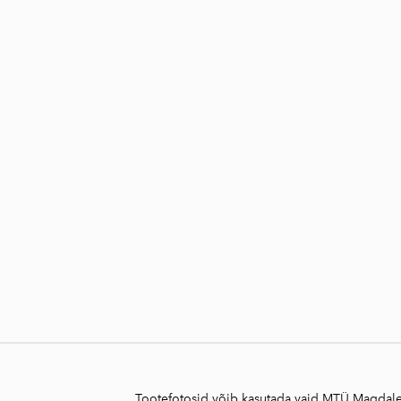
Tootefotosid võib kasutada vaid MTÜ Magdalee