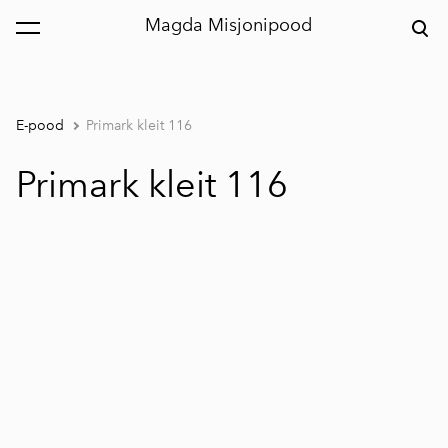
Magda Misjonipood
lisati ostukorvi.
Vaata ostukorvi
E-pood
Primark kleit 116
Primark kleit 116