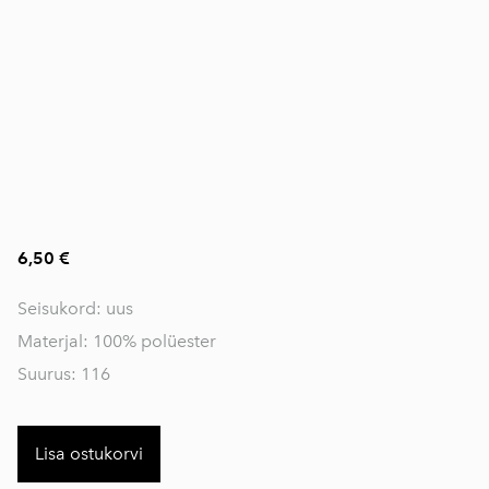
6,50 €
Seisukord: uus
Materjal: 100% polüester
Suurus: 116
Lisa ostukorvi