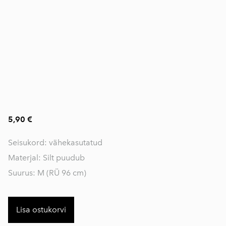
5,90 €
Seisukord: vähekasutatud
Materjal: Silt puudub
Suurus: M (RÜ 96 cm)
Lisa ostukorvi