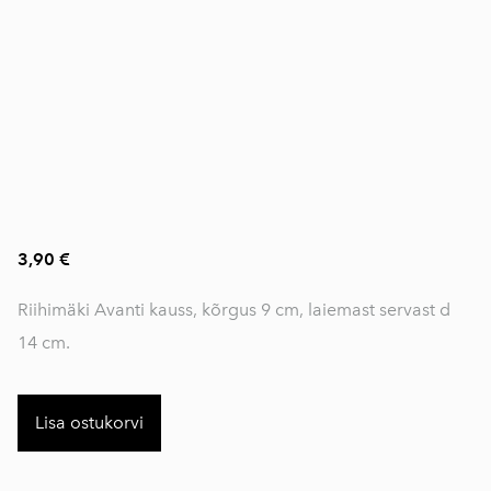
3,90 €
Riihimäki Avanti kauss, kõrgus 9 cm, laiemast servast d
14 cm.
Lisa ostukorvi