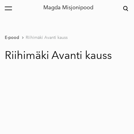
Magda Misjonipood
lisati ostukorvi.
Vaata ostukorvi
E-pood
Riihimäki Avanti kauss
Riihimäki Avanti kauss