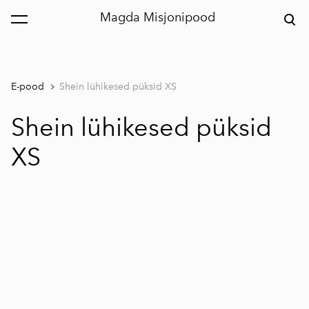
Magda Misjonipood
lisati ostukorvi.
Vaata ostukorvi
E-pood
Shein lühikesed püksid XS
Shein lühikesed püksid
XS