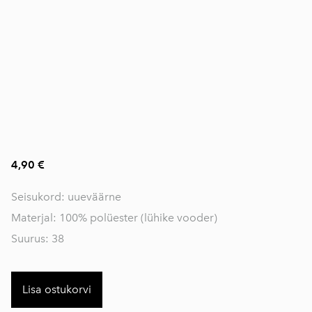
4,90 €
Seisukord: uueväärne
Materjal: 100% polüester (lühike vooder)
Suurus: 38
Lisa ostukorvi