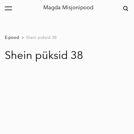
Magda Misjonipood
lisati ostukorvi.
Vaata ostukorvi
E-pood
Shein püksid 38
Shein püksid 38