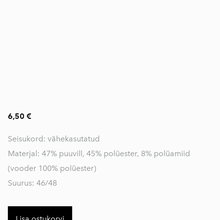
6,50 €
Seisukord: vähekasutatud
Materjal: 47% puuvill, 45% polüester, 8% polüamiid
(vooder 100% polüester)
Suurus: 46/48
Lisa ostukorvi